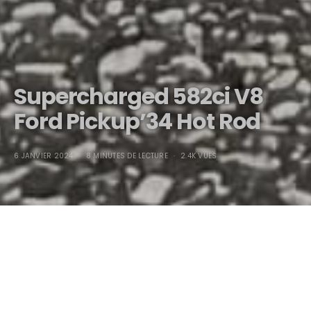
Supercharged 582ci V8
Ford Pickup’34 Hot Rod
6 JANVIER 2024
8 MINUTES DE LECTURE
2.4K VUES
Supercharged 582ci V8
Ford Pickup ’34 Hot Rod