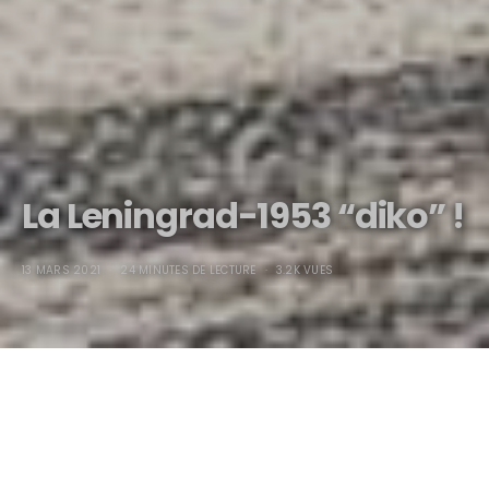
La Leningrad-1953 “diko” !
13 MARS 2021
24 MINUTES DE LECTURE
3.2K VUES
La
Leningrad
-1953 “
diko
” !