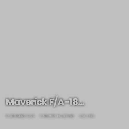
Maverick F/A-18…
10 DÉCEMBRE 2025
5 MINUTES DE LECTURE
2.5K VUES