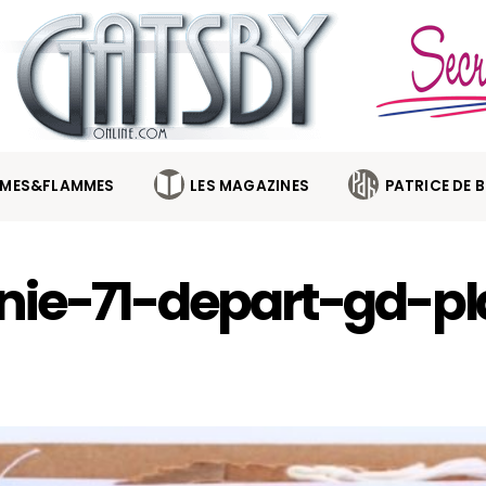
MES&FLAMMES
LES MAGAZINES
PATRICE DE 
nie-71-depart-gd-pl