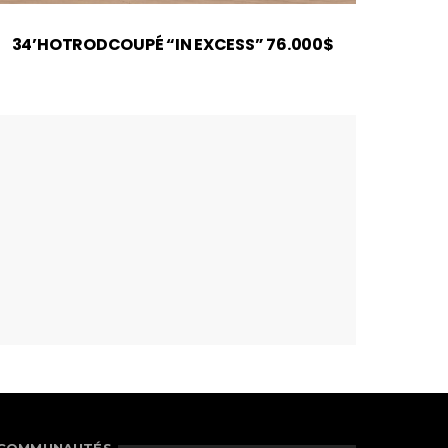
34’HOTRODCOUPÉ “IN EXCESS” 76.000$
302-P
COMMUNAUTÉS