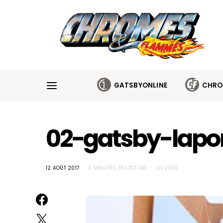
Cookies management panel
GATSBYONLINE
CHRO
02-gatsby-lapo
12 AOÛT 2017
0 MINUTES DE LECTURE
23 VUES