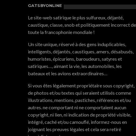
GATSBYONLINE
Le site-web satirique le plus sulfureux, déjanté,
caustique, classe, snob et politiquement incorrect de
toute la francophonie mondiale !
Un site unique, réservé à des gens induplicables,
intelligents, déjantés, caustiques, amers, désabusés,
humoristes, épicuriens, baroudeurs, satyres et
satiriques…, aimant la vie, les automobiles, les
bateaux et les avions extraordinaires…
Si vous êtes légalement propriétaire sous copyright,
de photos et/ou textes qui seraient utilisés comme
illustrations, mentions, pastiches, références et/ou
autres. ne comportant ni ne comportaient aucun
copyright, ni lien, ni indication de propriété visible,
intégré, caché et/ou camouflé, informez-nous en
joignant les preuves légales et cela sera retiré