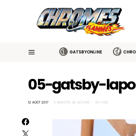
Cookies management panel
GATSBYONLINE
CHRO
05-gatsby-lapo
12 AOÛT 2017
0 MINUTES DE LECTURE
35 VUES