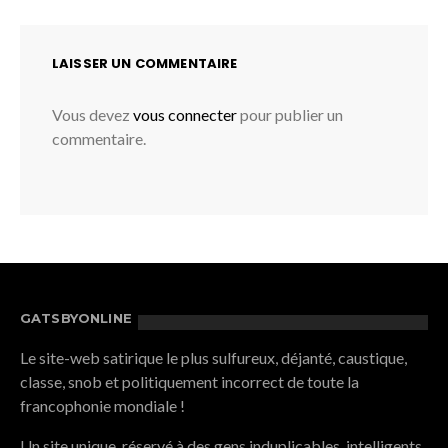
LAISSER UN COMMENTAIRE
Vous devez
vous connecter
pour publier un
commentaire.
GATSBYONLINE
Le site-web satirique le plus sulfureux, déjanté, caustique,
classe, snob et politiquement incorrect de toute la
francophonie mondiale !
Un site unique, réservé à des gens induplicables, intelligents,