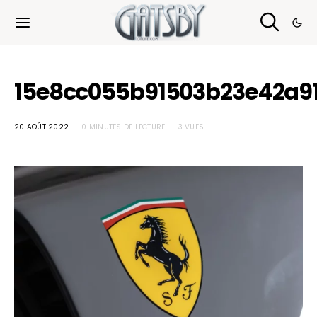
Cookies management panel
15e8cc055b91503b23e42a9
20 AOÛT 2022
0 MINUTES DE LECTURE
3 VUES