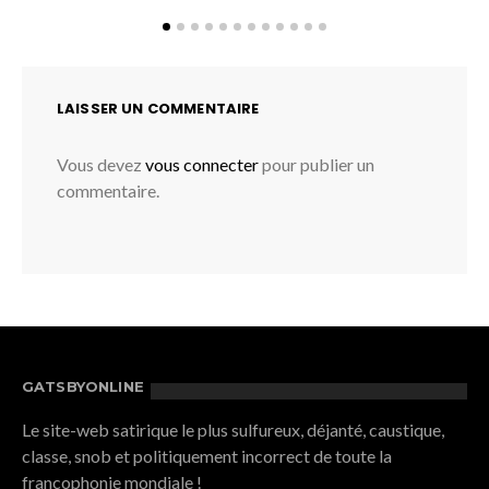
LAISSER UN COMMENTAIRE
Vous devez
vous connecter
pour publier un
commentaire.
GATSBYONLINE
Le site-web satirique le plus sulfureux, déjanté, caustique,
classe, snob et politiquement incorrect de toute la
francophonie mondiale !