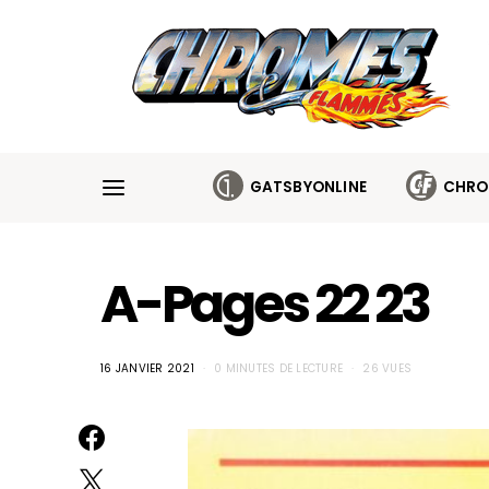
Cookies management panel
GATSBYONLINE
CHRO
A-Pages 22 23
16 JANVIER 2021
0 MINUTES DE LECTURE
26 VUES