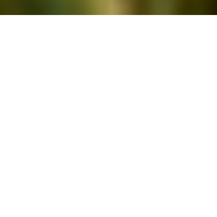
Vivre, c’est risquer de
mourir…
Rire, c’est risquer de paraître fou…
Pleurer, c’est risquer de paraître sentimental…
Tendre la main, c’est risquer de s’engager…
Montrer ses sentiments, c’est risquer de s’exposer…
Faire connaître ses idées, ses rêves, c’est risquer d’être rejeté…
Aimer, c’est risquer de ne pas être aimé en retour…
Vivre, c’est risquer de mourir…
Espérer, c’est risquer de désespérer…
Essayer, c’est risquer de défaillir…