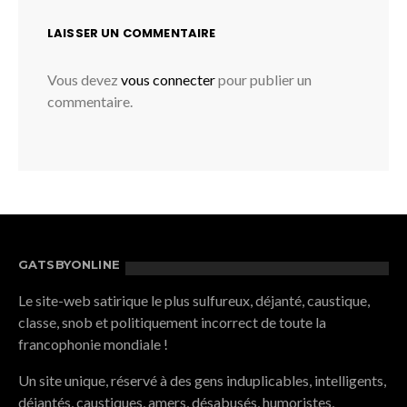
LAISSER UN COMMENTAIRE
Vous devez
vous connecter
pour publier un
commentaire.
GATSBYONLINE
Le site-web satirique le plus sulfureux, déjanté, caustique,
classe, snob et politiquement incorrect de toute la
francophonie mondiale !
Un site unique, réservé à des gens induplicables, intelligents,
déjantés, caustiques, amers, désabusés, humoristes,