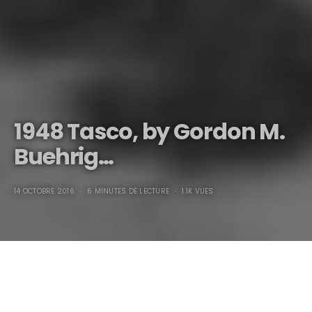
1948 Tasco, by Gordon M.
Buehrig…
14 OCTOBRE 2016
6 MINUTES DE LECTURE
1.1K VUES