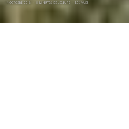
14 OCTOBRE 2016
8 MINUTES DE LECTURE
1.7K VUES
1976 Luigi Colani Aiglon…
Il fut un temps (maintenant révolu), ou une armée
de designers-carrossiers dont l’enfance épongea la
contre culture américaine s’échina à produire des
répliques et des néo-classiques dans la mouvance des
kit-cars sans toutefois en faire partie, le but étant
d’utiliser les mêmes artifices mais les engins assemblés
“usine”
étaient alors vendus au même prix qu’une Rolls-
Royce flambant neuve….