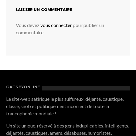
LAISSER UN COMMENTAIRE
Vous devez
vous connecter
pour publier un
commentaire.
GATSBYONLINE
Le site-web satirique le plus sulfureux, déjanté, caustique,
classe, snob et politiquement incorrect de toute la
francophonie mondiale !
Un site unique, réservé à des gens induplicables, intelligents,
déjantés, caustiques, amers, désabusés, humoristes,