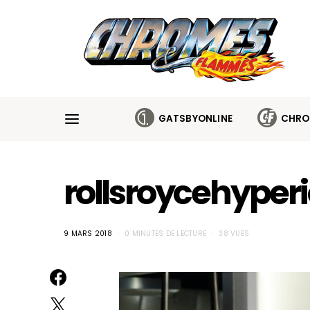
Cookies management panel
GATSBYONLINE
CHRO
rollsroycehype
9 MARS 2018
0 MINUTES DE LECTURE
38 VUES