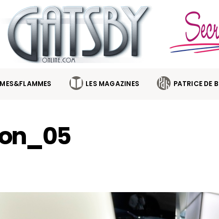
MES&FLAMMES
LES MAGAZINES
PATRICE DE 
rion_05