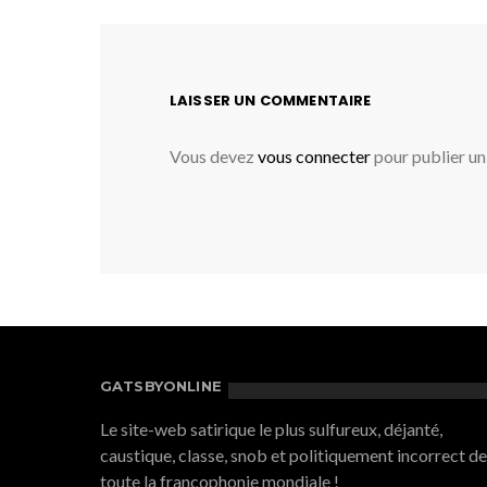
LAISSER UN COMMENTAIRE
Vous devez
vous connecter
pour publier u
GATSBYONLINE
Le site-web satirique le plus sulfureux, déjanté,
caustique, classe, snob et politiquement incorrect de
toute la francophonie mondiale !