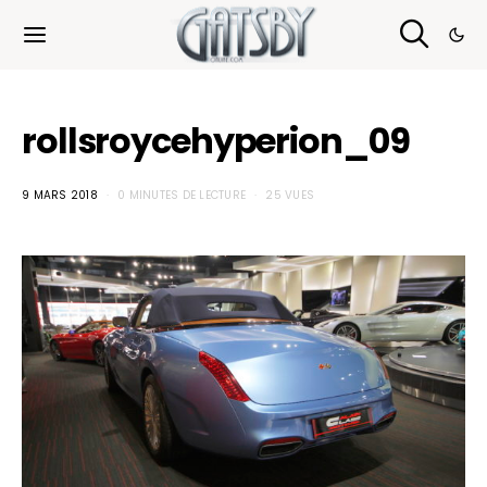
Cookies management panel
rollsroycehyperion_09
9 MARS 2018
0 MINUTES DE LECTURE
25 VUES