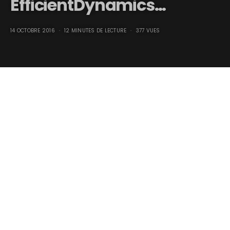
EfficientDynamics…
14 OCTOBRE 2016
12 MINUTES DE LECTURE
377 VUES
2011 BMW Vision EfficientDynamics…
Pourquoi les bijoux automobiles que sont les véhicules
électriques tels l’Audi e-tron et la BMW Vision, ne
sortent-ils que maintenant à des prix himalayens et
pour des véhicules de niche, alors qu’en 1900, des
voitures électriques franchissaient déja les 100 km/h
et étaient utilisées comme taxis dans tout Paris, avec
système de récharge et garages spécialisés ?