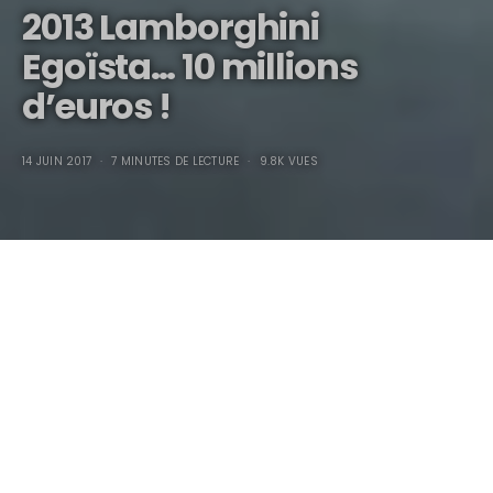
2013 Lamborghini
Egoïsta… 10 millions
d’euros !
14 JUIN 2017
7 MINUTES DE LECTURE
9.8K VUES
2013 Lamborghini
Egoïsta… 10 millions
d’euros !