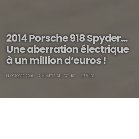
2014 Porsche 918 Spyder…
Une aberration électrique
à un million d’euros !
14 OCTOBRE 2016
7 MINUTES DE LECTURE
417 VUES
2014 Porsche 918
Spyder…
Une aberration électrique à un million d’euros !
Le panier de crabes automobile était particulièrement agité