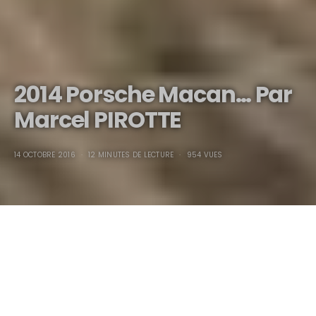
2014 Porsche Macan… Par
Marcel PIROTTE
14 OCTOBRE 2016
12 MINUTES DE LECTURE
954 VUES
2014 Porsche Macan…
Crapahuter en off road…, s’éclater sur un circuit…, aller au
théâtre : il sait vraiment tout faire…
Par Marcel PIROTTE