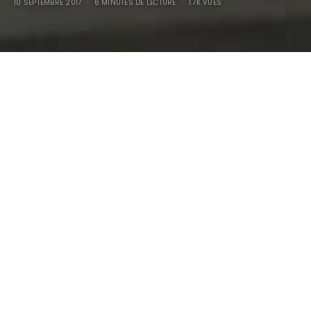
10 SEPTEMBRE 2017
6 MINUTES DE LECTURE
1.7K VUES
2017 Morgan Aéro8 : Sans
la puissance, la maîtrise
n’est rien…
Cette manière de réponse immédiate et ce grondement
terrible, cette hallucinante assise, l’impeccable mordant
qu’on distingue comme filés d’aciers l’un à l’autre joints, tant
de finesse et tant de force, tant de certitude et tant de
caractère, c’est un prolongement… Et nous nous fondons à
l’autour. Nous c’est un biplan de voltige aérienne, comme un
missile lancé avec plus rien qui en soit obstacle, il contourne,