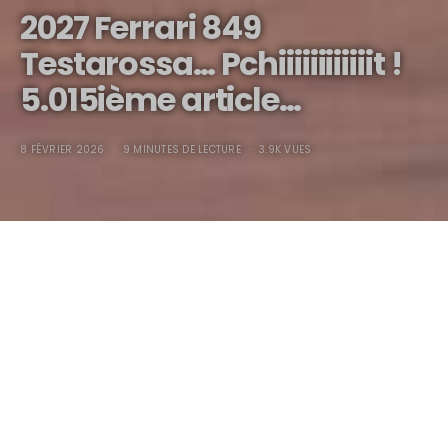
2027 Ferrari 849
Testarossa… Pchiiiiiiiiiiiit !
5.015ième article…
8 FÉVRIER 2026
9 MINUTES DE LECTURE
3.9K VUES
2027 Ferrari 849
Testarossa… Pchiiiiiiiiiiiit !
5.015ième article…