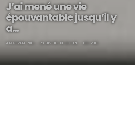
J’ai mené une vie
épouvantable jusqu’il y
a…
4 NOVEMBRE 2016
28 MINUTES DE LECTURE
655 VUES
J’ai mené une vie
épouvantable jusqu’il y
a…
Depuis, je vais mieux…, quoique…
Il y a quelque temps, à peine avoir assisté à deux ventes aux