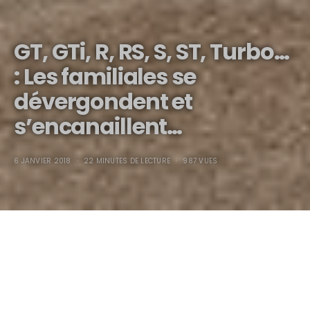
GT, GTi, R, RS, S, ST, Turbo…
: Les familiales se
dévergondent et
s’encanaillent…
6 JANVIER 2018
22 MINUTES DE LECTURE
987 VUES
GT, GTi, R, RS, S, ST, Turbo… : Les
familiales se dévergondent et
s’encanaillent…