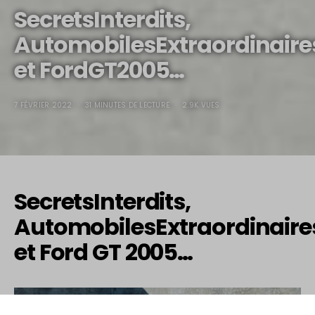
SecretsInterdits,
AutomobilesExtraordinaire
et FordGT2005…
7 FÉVRIER 2022
31 MINUTES DE LECTURE
2.9K VUES
SecretsInterdits,
AutomobilesExtraordinaire
et Ford GT 2005…