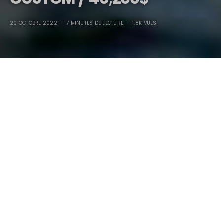
20 OCTOBRE 2022
7 MINUTES DE LECTURE
1.8K VUES
1939 LINCOLN ZEPHYR
CUSTOM / 46,200$