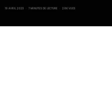
19 AVRIL 2023
7 MINUTES DE LECTURE
2.8K VUES
1975 MANTA MIRAGE
425cv V8 350ci