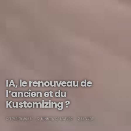
IA, le renouveau de
l’ancien et du
Kustomizing ?
12 FÉVRIER 2025
12 MINUTES DE LECTURE
2.6K VUES