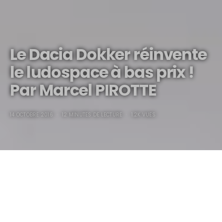
Le Dacia Dokker réinvente
le ludospace à bas prix !
Par Marcel PIROTTE
14 OCTOBRE 2016
12 MINUTES DE LECTURE
1.2K VUES
Tout en se positionnant comme l’une des marques les
plus fiables? Le Dacia Dokker réinvente le ludospace à
bas prix !
Par Marcel PIROTTE