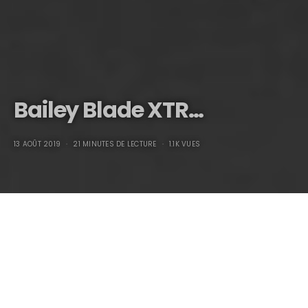
Bailey Blade XTR…
13 AOÛT 2019
21 MINUTES DE LECTURE
1.1K VUES
Bailey Blade XTR
…