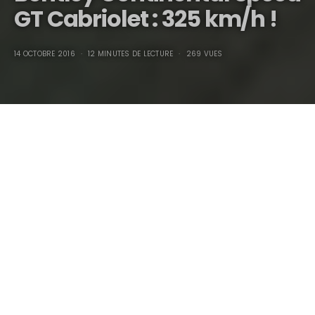
GT Cabriolet : 325 km/h !
14 OCTOBRE 2016
12 MINUTES DE LECTURE
269 VUES
Bentley Continental Speed GT Cabriolet : 325 km/h !
Le crash redouté a bel et bien eu lieu en 2012…
Renault : – 25 %… Peugeot et Citroën : – 18 %… Opel : – 16
%… Volkswagen : – 15,8 %…
Les ventes d’automobiles se sont écrasées en 2012,
enregistrant une diminution globale de près de 15 %.
Une collision généralisée pour le secteur automobile ?
Pas réellement…
Les marques les plus prestigieuses (et coûteuses) sont loin