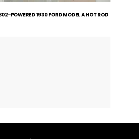
302-POWERED 1930 FORD MODEL A HOT ROD
ATTEI