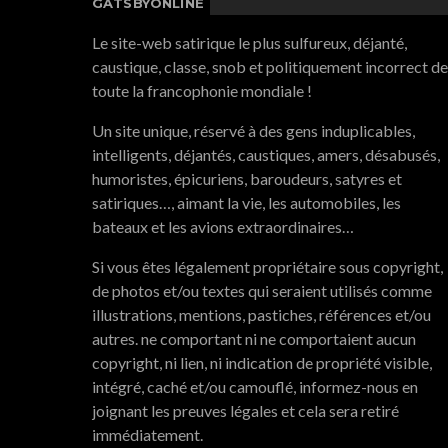
GATSBYONLINE
Le site-web satirique le plus sulfureux, déjanté,
caustique, classe, snob et politiquement incorrect de
toute la francophonie mondiale !
Un site unique, réservé à des gens induplicables,
intelligents, déjantés, caustiques, amers, désabusés,
humoristes, épicuriens, baroudeurs, satyres et
satiriques…, aimant la vie, les automobiles, les
bateaux et les avions extraordinaires…
Si vous êtes légalement propriétaire sous copyright,
de photos et/ou textes qui seraient utilisés comme
illustrations, mentions, pastiches, références et/ou
autres. ne comportant ni ne comportaient aucun
copyright, ni lien, ni indication de propriété visible,
intégré, caché et/ou camouflé, informez-nous en
joignant les preuves légales et cela sera retiré
immédiatement.