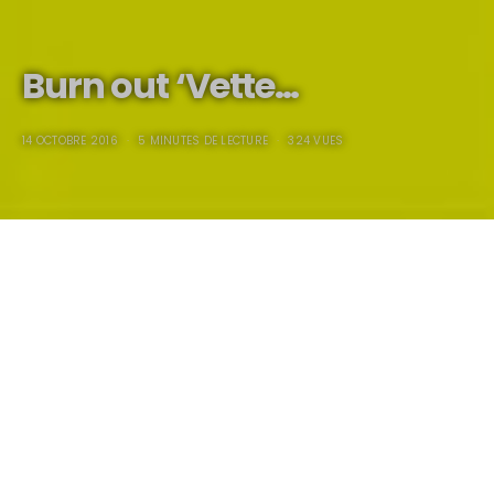
Burn out ‘Vette…
14 OCTOBRE 2016
5 MINUTES DE LECTURE
324 VUES
Pour la première fois de sa vie Mister “X” tournait en rond
dans son garage à la recherche de sens à donner à son
existence.
“
Je ne me reconnais plus
“
m’avait-il avoué,
“
j’ai toujours été
hyperactif en me donnant à fond dans mes créations
automobiles, je dis bien “Mes” créations automobiles car c’est en
créant que j’ai connu mes plus grandes satisfactions ! Jusqu’à ce