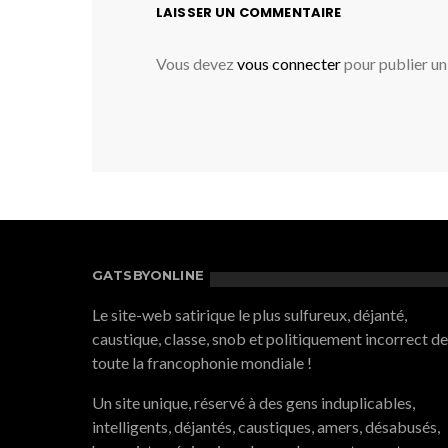
LAISSER UN COMMENTAIRE
Vous devez
vous connecter
pour publier u
GATSBYONLINE
Le site-web satirique le plus sulfureux, déjanté,
caustique, classe, snob et politiquement incorrect de
toute la francophonie mondiale !
Un site unique, réservé à des gens induplicables,
intelligents, déjantés, caustiques, amers, désabusés,