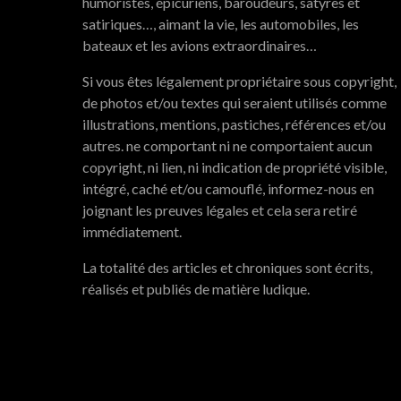
humoristes, épicuriens, baroudeurs, satyres et
satiriques…, aimant la vie, les automobiles, les
bateaux et les avions extraordinaires…
Si vous êtes légalement propriétaire sous copyright,
de photos et/ou textes qui seraient utilisés comme
illustrations, mentions, pastiches, références et/ou
autres. ne comportant ni ne comportaient aucun
copyright, ni lien, ni indication de propriété visible,
intégré, caché et/ou camouflé, informez-nous en
joignant les preuves légales et cela sera retiré
immédiatement.
La totalité des articles et chroniques sont écrits,
réalisés et publiés de matière ludique.