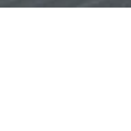
Chrysler-Plymouth Prowler…
Présenté pour la première fois au NAIAS-1993 à Détroit (le
salon international de l’automobile en Amérique du Nord) en
tant que Concept-Car expérimental…, en 1997, Chrysler-
Plymouth a pris le monde par surprise en sortant le Prowler
de son chapeau (c’est à dire de son usine située avenue
Conner à Détroit/USA), c’était l’un des Roadsters-
Cabriolets de production (environ 11.000 seront fabriqués)
les plus intrigants au monde.