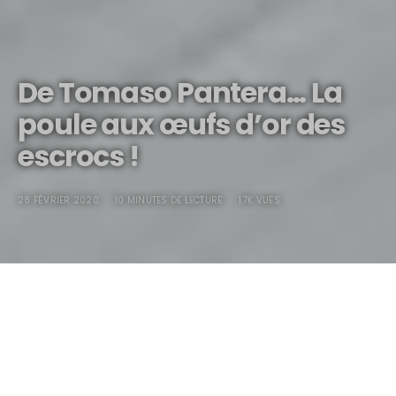
De Tomaso Pantera… La
poule aux œufs d’or des
escrocs !
28 FÉVRIER 2020
10 MINUTES DE LECTURE
1.7K VUES
De Tomaso Pantera…
La
poule aux œufs d’or des
escrocs !