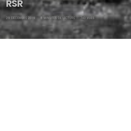
RSR
29 DÉCEMBRE 2019
8 MINUTES DE LECTURE
740 VUES
2020 Emory Motorsports,
revival 1960 Porsche 356
RSR
“Cracker-Jack”
!