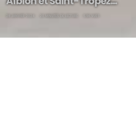
Albion et Saint-Tropez…
28 JANVIER 2024
20 MINUTES DE LECTURE
5.9K VUES
En Bentley entre Saint-
Albion et Saint-Tropez…