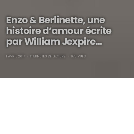
Enzo & Berlinette, une
histoire d’amour écrite
par William Jexpire…
1 AVRIL 2017
11 MINUTES DE LECTURE
675 VUES
Enzo & Berlinette,
une histoire d’amour
écrite par William Jexpire…
Avant-Propos…