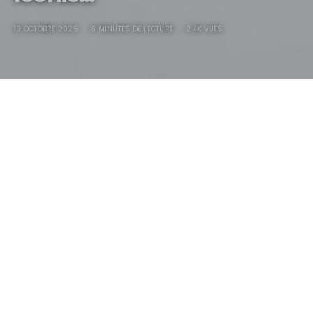
19 OCTOBRE 2025
6 MINUTES DE LECTURE
2.4K VUES
Mercedes Benz Vision
Iconic… Sieg Heil…