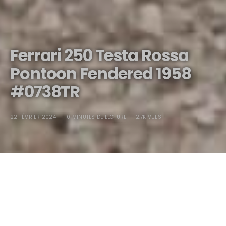
Ferrari 250 Testa Rossa
Pontoon Fendered 1958
#0738TR
22 FÉVRIER 2024
10 MINUTES DE LECTURE
2.7K VUES
Ferrari 250 Testa Rossa
Pontoon Fendered 1958
#0738TR