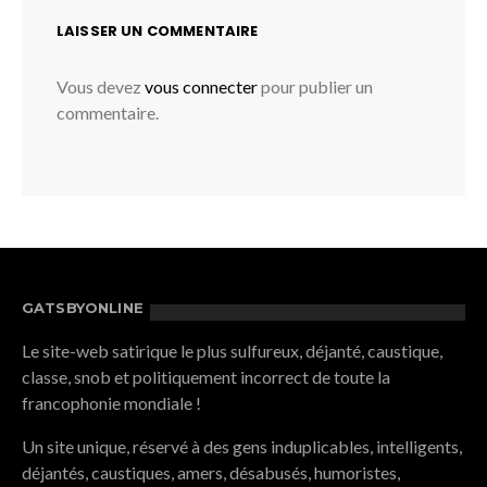
LAISSER UN COMMENTAIRE
Vous devez
vous connecter
pour publier un
commentaire.
GATSBYONLINE
Le site-web satirique le plus sulfureux, déjanté, caustique,
classe, snob et politiquement incorrect de toute la
francophonie mondiale !
Un site unique, réservé à des gens induplicables, intelligents,
déjantés, caustiques, amers, désabusés, humoristes,