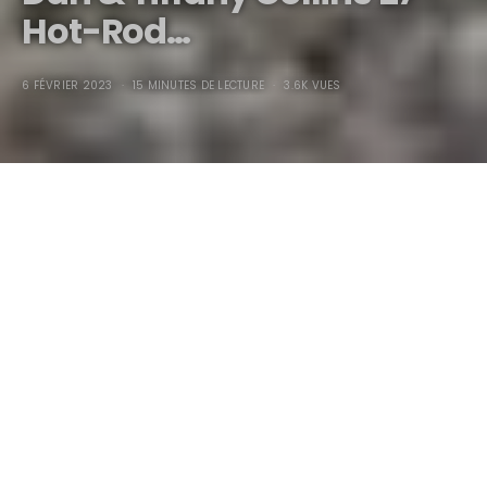
Hot-Rod…
6 FÉVRIER 2023
15 MINUTES DE LECTURE
3.6K VUES
Dan & Tiffany Collins’
27
Hot-Rod
Lecteur
vidéo