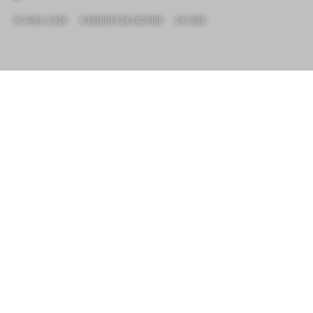
16 AVRIL 2025
6 MINUTES DE LECTURE
2K VUES
HotRod Ford’A Coupe 1930
/36.000$