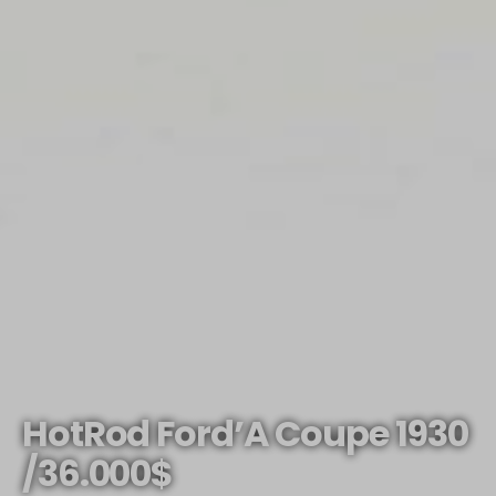
HotRod Ford’A Coupe 1930
/36.000$