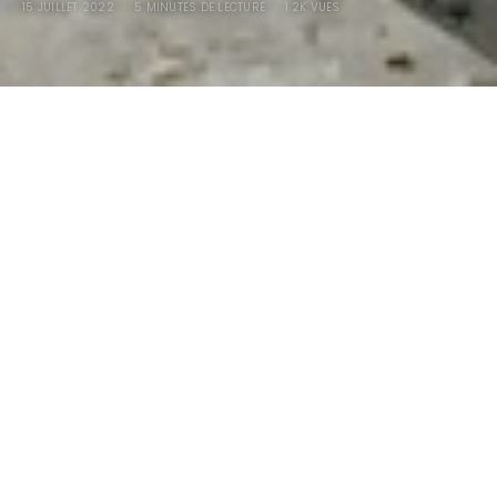
15 JUILLET 2022
5 MINUTES DE LECTURE
1.2K VUES
Hot-Rod Ford Lobeck
Roadster’33