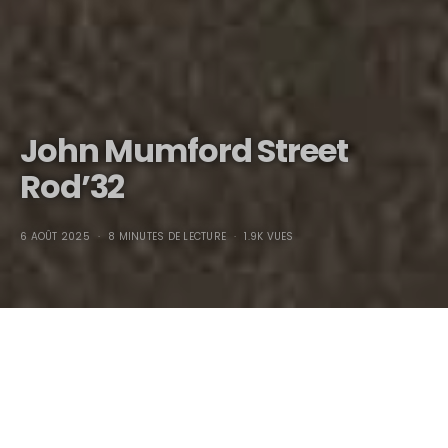
John Mumford Street
Rod’32
6 AOÛT 2025
8 MINUTES DE LECTURE
1.9K VUES
John Mumford Street
Rod’32