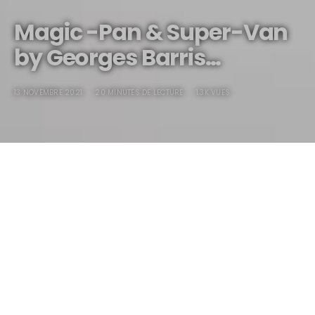
Magic -Pan & Super-Van
by Georges Barris…
13 NOVEMBRE 2021
20 MINUTES DE LECTURE
1.3K VUES
Magic -Pan & Super-Van
by Georges Barris…