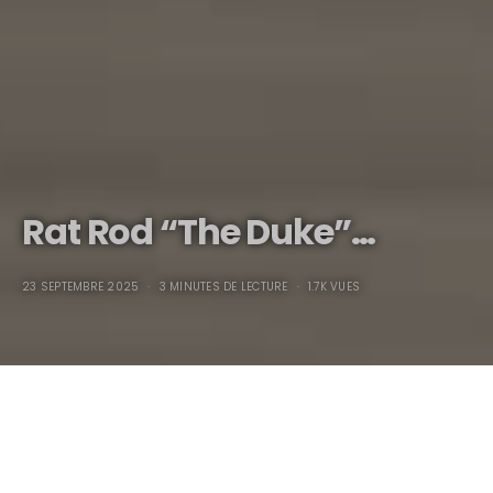
Rat Rod “The Duke”…
23 SEPTEMBRE 2025
3 MINUTES DE LECTURE
1.7K VUES
Rat Rod “The Duke”…