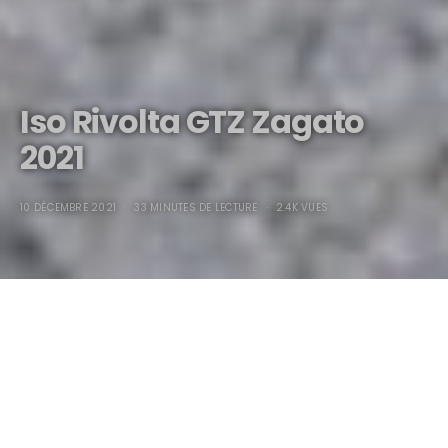
Iso Rivolta GTZ Zagato
2021
10 DÉCEMBRE 2021
33 MINUTES DE LECTURE
2.4K VUES
Iso Rivolta GTZ Zagato
2021