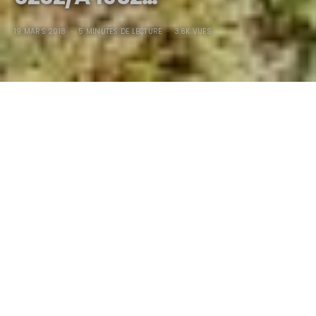
19 MARS 2018
5 MINUTES DE LECTURE
3.6K VUES
L’affaire Devin-
Ferrari 0202/A 1952…
La Devin des années 50/60 était l’oeuvre de Bill Devin et les
Devin eurent leur heure de gloire avant de sombrer dans
l’oubli du vaste cimetière des
“autos-didactes”
de l’époque.