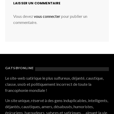
LAISSER UN COMMENTAIRE
Vous devez
vous connecter
pour publier un
commentaire.
GATSBYONLINE
Le site-web satirique le plus sulfureux, déjanté, caustique,
classe, snob et politiquement incorrect de toute la
francophonie mondiale !
Un site unique, réservé à des gens induplicables, intelligents,
déjantés, caustiques, amers, désabusés, humoristes,
épicuriens, baroudeurs, satyres et satiriques…, aimant la vie,